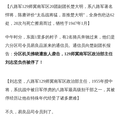
【八路军129师冀南军区20团副团长楚大明，系八路军著名
悍将，陈赓评价“太岳战将猛，首推楚大明”，全身伤疤达62
处，28次与死亡擦肩而过，牺牲于1947年1月】
中午时分，东面1里多的村子，有2名骑兵奔驰过来，他们是
六分区司令员易良品派来的通信员。通信员向楚副团长报
告：
分区机关拂晓遭敌人袭击，129师冀南军区政治部主任
刘志坚负伤被俘了！
【刘志坚，八路军129师冀南军区政治部主任，1955年授中
将，系抗战中被日军俘虏的八路军最高级别干部之一，其被
俘经历让他在特殊年代经受了诸多磨难】
不久，易良品司令员到了。