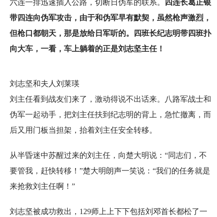
六连一排迅速插入公路，切断日伪军的联系。
四连长葛正银
带四连向伪军攻击，由于和伪军早有默契，虽然枪声激烈，
但枪口都朝天，那是放给日军听的。四班长纪志明带四班扑
向大车，一看，车上躺着的正是刘志坚主任！
刘志坚和夫人刘莱瑛
刘主任看到战友们来了，激动得说不出话来。八路军战士和
伪军一起动手，把刘主任扶到纪志明的背上，急忙撤离，而
后又用门板当担架，抬着刘主任安全转移。
从半昏迷中苏醒过来的刘主任，向楚大明说：“同志们，不
要管我，赶快转移！”楚大明朗声一笑说：“我们的任务就是
来抢救刘主任啊！”
刘志坚被成功救出，129师上上下下包括刘邓首长都松了一