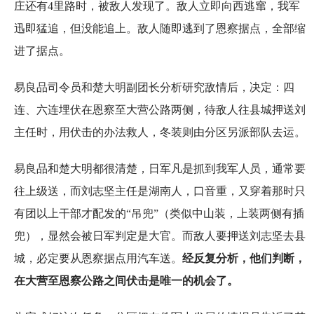
庄还有4里路时，被敌人发现了。敌人立即向西逃窜，我军
迅即猛追，但没能追上。敌人随即逃到了恩察据点，全部缩
进了据点。
易良品司令员和楚大明副团长分析研究敌情后，决定：四
连、六连埋伏在恩察至大营公路两侧，待敌人往县城押送刘
主任时，用伏击的办法救人，冬装则由分区另派部队去运。
易良品和楚大明都很清楚，日军凡是抓到我军人员，通常要
往上级送，而刘志坚主任是湖南人，口音重，又穿着那时只
有团以上干部才配发的“吊兜”（类似中山装，上装两侧有插
兜），显然会被日军判定是大官。而敌人要押送刘志坚去县
城，必定要从恩察据点用汽车送。
经反复分析，他们判断，
在大营至恩察公路之间伏击是唯一的机会了。