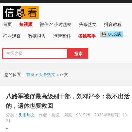
首页
短视频
微信24小时热榜
头条热文
抖音教程
行业观察
数据报告
运营百科
省钱帮手
您的位置：
首页
»
头条热文
»
正文
八路军被俘最高级别干部，刘邓严令：救不出活
的，遗体也要救回
分类：
头条热文
作者：兵说
浏览：931518
2026年8月7日 19:
21
"