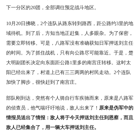
下一分区的20团，全部调往预定战斗地区。
10月20日拂晓，2个连队从路东转到路西，距公路约3里的地
域待机。到了后，方知当地正赶集，人多眼杂。为了保密，
需要立即转移。可是，八路军没有准确获知日军押送刘主任
的时间。为了抓住战机，只有向公路尽可能靠近。于是，楚
大明副团长决定向东面距公路1里多的南宫庄转移。这时太
阳已经出来了，村道上已有三三两两的村民走动。2个连队
加快了脚步，很快赶到了南宫庄。
部队刚到达，突然有个人骑自行车疾驰而来，原来是八路军
的侦查员，他气喘吁吁地说，敌人出来了！
原来是伪军中的
情报员送出了情报：敌人将于今天押送刘主任到恩察，而且
敌人已经集合了，用一辆大车押送刘主任。