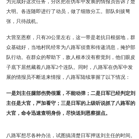
为完成好这次任务，分区把在伪军中发展的情报员告诉了楚
大明。各连随即进行了动员，做了细致分工。部队剑拔弩
张，只待战机。
大营至恩察，只有20公里左右，这一带是老抗日根据地，群
众基础好，当地村民经常为八路军侦查和传递消息，掩护部
队行动。在群众的帮助下，敌人根本没有察觉到，他们眼皮
子底下居然藏着八路军2个连队。同时，八路军在伪军中发
展的情报员不断送来情报，八路军陆续掌握了以下情况：
一是刘主任腿部伤势很重，不能动弹；二是日军已经判定刘
主任是大官，严加看守；三是日军的上级听说抓了八路军的
大官，命令迅速查明身份，尽快送到恩察据点。
八路军想尽各种办法，试图搞清楚日军押送刘主任的时间。