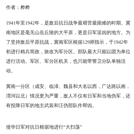
作者：桦桦
1941年至1942年，是敌后抗日战争最艰苦最困难的时期。冀
南地区是毫无山岳丘陵的大平原，更是日军逞凶的地方。为
了坚持敌后平原抗战，冀南军区根据129师指示，于1942年
初进行精兵简政，旅改为军分区。部队最大只能以团为单位
进行活动。军区、军分区机关，也只能带警卫分队单独活
动。
冀南一分区（成安、临漳、魏县和大名以西，广达路以南，
渭河以北）情况更为严重，敌人不仅有日军和当地伪军，还
有投降日军的地主武装和汪伪部队作帮凶。
侵华日军对抗日根据地进行“大扫荡”