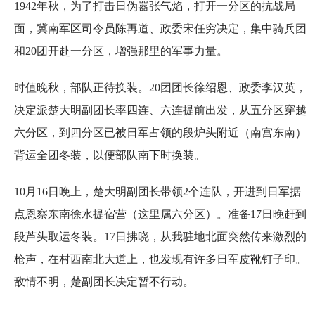
1942年秋，为了打击日伪嚣张气焰，打开一分区的抗战局
面，冀南军区司令员陈再道、政委宋任穷决定，集中骑兵团
和20团开赴一分区，增强那里的军事力量。
时值晚秋，部队正待换装。20团团长徐绍恩、政委李汉英，
决定派楚大明副团长率四连、六连提前出发，从五分区穿越
六分区，到四分区已被日军占领的段炉头附近（南宫东南）
背运全团冬装，以便部队南下时换装。
10月16日晚上，楚大明副团长带领2个连队，开进到日军据
点恩察东南徐水提宿营（这里属六分区）。准备17日晚赶到
段芦头取运冬装。17日拂晓，从我驻地北面突然传来激烈的
枪声，在村西南北大道上，也发现有许多日军皮靴钉子印。
敌情不明，楚副团长决定暂不行动。