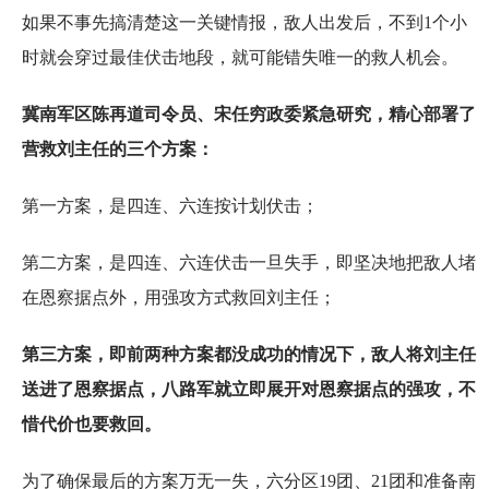
如果不事先搞清楚这一关键情报，敌人出发后，不到1个小
时就会穿过最佳伏击地段，就可能错失唯一的救人机会。
冀南军区陈再道司令员、宋任穷政委紧急研究，精心部署了
营救刘主任的三个方案：
第一方案，是四连、六连按计划伏击；
第二方案，是四连、六连伏击一旦失手，即坚决地把敌人堵
在恩察据点外，用强攻方式救回刘主任；
第三方案，即前两种方案都没成功的情况下，敌人将刘主任
送进了恩察据点，八路军就立即展开对恩察据点的强攻，不
惜代价也要救回。
为了确保最后的方案万无一失，六分区19团、21团和准备南