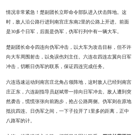
情况非常紧急！楚副团长立即命令部队进入伏击阵地。这
时，敌人沿公路行进到南宫庄东南2里的公路上开进。前面
是30多个日军，后面是伪军，伪军行列中有一辆大车。
楚副团长命令四连向伪军冲击，以大车为攻击目标，但不许
向大车周围射击，以免误伤刘主任。六连在四连左翼向日军
冲击，切断日伪军的联系，保证四连完成任务。
六连迅速运动到南宫庄北角占领阵地，这时敌人已经到南宫
庄正东，六连副指导员赵斌带一排向日军冲去。敌人遭到突
然袭击，慌慌张张向前跑步，抢占公路两侧。伪军则在原地
抵抗四连。日伪军之间，一下子拉开了1里多的距离，正中
八路军的计。