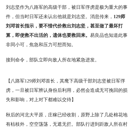
刘志坚作为八路军的高级干部，被日军俘虏是极为重大的事
件，但当时日军还未认出他就是刘志坚。消息传来，
129师
刘邓首长指示，要不惜代价救出刘志坚，甚至做了最坏打
算，即使救不出活的，遗体也要救回来。
易良品也知道此事
非同小可，焦急和压力可想而知。
接到命令，部队立即向敌人所在地紧急进发。
【八路军129师刘邓首长，其麾下高级干部刘志坚被日军俘
虏，一旦被日军辨认身份后利用，必然会造成无可挽回的损
失和影响，对上对下都难以交待】
秋后的河北大平原，庄稼已经收割，原野上除了几处棉花地
有枯枝外，空空荡荡，无遮无拦。部队行进到距敌人所在村