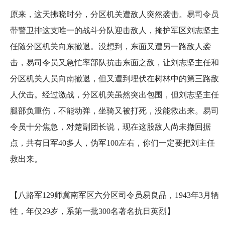
原来，这天拂晓时分，分区机关遭敌人突然袭击。易司令员
带警卫排这支唯一的战斗分队迎击敌人，掩护军区刘志坚主
任随分区机关向东撤退。没想到，东面又遭另一路敌人袭
击，易司令员又急忙率部队抗击东面之敌，让刘志坚主任和
分区机关人员向南撤退，但又遭到埋伏在树林中的第三路敌
人伏击。经过激战，分区机关虽然突出包围，但刘志坚主任
腿部负重伤，不能动弹，坐骑又被打死，没能救出来。易司
令员十分焦急，对楚副团长说，现在这股敌人尚未撤回据
点，共有日军40多人，伪军100左右，你们一定要把刘主任
救出来。
【八路军129师冀南军区六分区司令员易良品，1943年3月牺
牲，年仅29岁，系第一批300名著名抗日英烈】