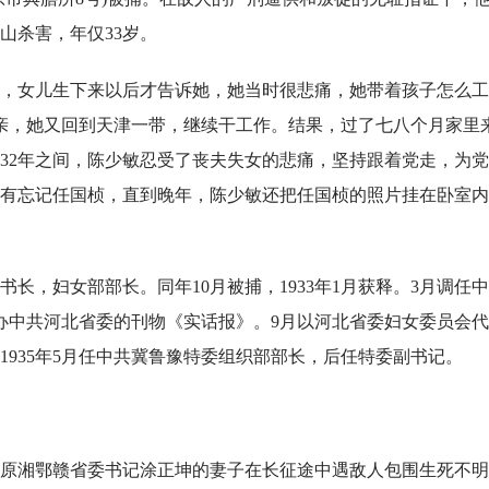
锡山杀害，年仅33岁。
，女儿生下来以后才告诉她，她当时很悲痛，她带着孩子怎么工
亲，她又回到天津一带，继续干工作。结果，过了七八个月家里
1932年之间，陈少敏忍受了丧夫失女的悲痛，坚持跟着党走，为
有忘记任国桢，直到晚年，陈少敏还把任国桢的照片挂在卧室内
书长，妇女部部长。同年10月被捕，1933年1月获释。3月调任
主办中共河北省委的刊物《实话报》。9月以河北省委妇女委员会
935年5月任中共冀鲁豫特委组织部部长，后任特委副书记。
班的原湘鄂赣省委书记涂正坤的妻子在长征途中遇敌人包围生死不