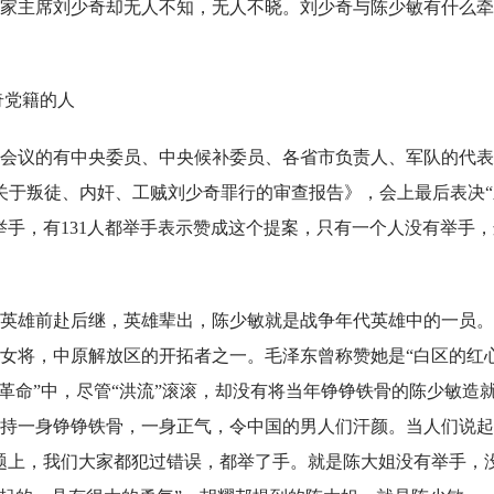
家主席刘少奇却无人不知，无人不晓。刘少奇与陈少敏有什么牵
奇党籍的人
出席会议的有中央委员、中央候补委员、各省市负责人、军队的代
《关于叛徒、内奸、工贼刘少奇罪行的审查报告》，会上最后表决“
举手，有131人都举手表示赞成这个提案，只有一个人没有举手，
英雄前赴后继，英雄辈出，陈少敏就是战争年代英雄中的一员。
女将，中原解放区的开拓者之一。毛泽东曾称赞她是“白区的红
革命”中，尽管“洪流”滚滚，却没有将当年铮铮铁骨的陈少敏造
持一身铮铮铁骨，一身正气，令中国的男人们汗颜。当人们说起
题上，我们大家都犯过错误，都举了手。就是陈大姐没有举手，