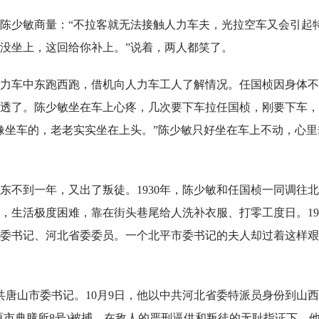
陈少敏商量：“不拉客就无法接触人力车夫，光拉空车又会引起
没坐上，这回给你补上。”说着，两人都笑了。
力车中东跑西跑，借机向人力车工人了解情况。任国桢因身体不
透了。陈少敏坐在车上心疼，几次要下车拉任国桢，刚要下车，
像坐车的，老老实实坐在上头。”陈少敏只好坐在车上不动，心里
东不到一年，又出了叛徒。1930年，陈少敏和任国桢一同调往北
，生活极度困难，靠在街头巷尾给人洗补衣服、打零工度日。19
市委书记、河北省委委员。一个北平市委书记的夫人却过着这样
中共唐山市委书记。10月9日，他以中共河北省委特派员身份到山
原市典膳所8号)被捕。在敌人的严刑逼供和叛徒的无耻指证下，