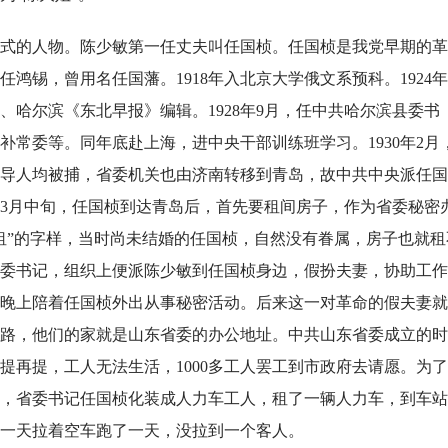
式的人物。陈少敏第一任丈夫叫任国桢。任国桢是我党早期的革
名任鸿锡，曾用名任国藩。1918年入北京大学俄文系预科。1924
记、哈尔滨《东北早报》编辑。1928年9月，任中共哈尔滨县委书
候补常委等。同年底赴上海，进中央干部训练班学习。1930年2月
导人均被捕，省委机关也由济南转移到青岛，故中共中央派任国
3月中旬，任国桢到达青岛后，首先要租间房子，作为省委秘密
租”的字样，当时尚未结婚的任国桢，自然没有眷属，房子也就租
委书记，组织上便派陈少敏到任国桢身边，假扮夫妻，协助工作
晚上陪着任国桢外出从事秘密活动。后来这一对革命的假夫妻就
路，他们的家就是山东省委的办公地址。中共山东省委成立的时
提再提，工人无法生活，1000多工人罢工到市政府去请愿。为
，省委书记任国桢化装成人力车工人，租了一辆人力车，到车站
一天拉着空车跑了一天，没拉到一个客人。