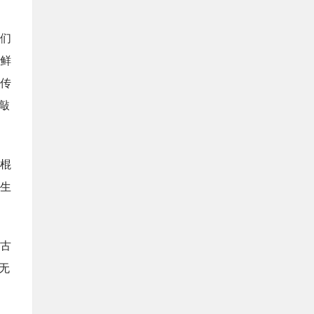
们
鲜
传
敲
棍
生
古
无