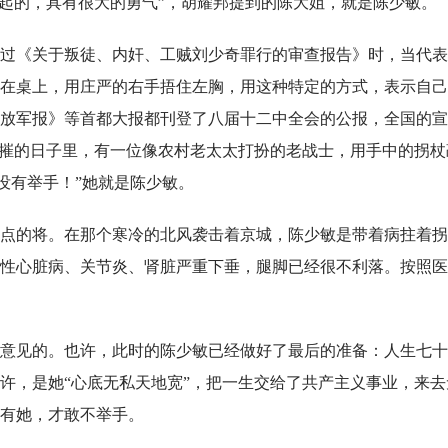
不起的，具有很大的勇气”，胡耀邦提到的陈大姐，就是陈少敏。
过《关于叛徒、内奸、工贼刘少奇罪行的审查报告》时，当代表
在桌上，用庄严的右手捂住左胸，用这种特定的方式，表示自己
放军报》等首都大报都刊登了八届十二中全会的公报，全国的宣
欲摧的日子里，有一位像农村老太太打扮的老战士，用手中的拐杖
没有举手！”她就是陈少敏。
点的将。在那个寒冷的北风袭击着京城，陈少敏是带着病拄着拐
性心脏病、关节炎、肾脏严重下垂，腿脚已经很不利落。按照医
意见的。也许，此时的陈少敏已经做好了最后的准备：人生七十
也许，是她“心底无私天地宽”，把一生交给了共产主义事业，来去
有她，才敢不举手。