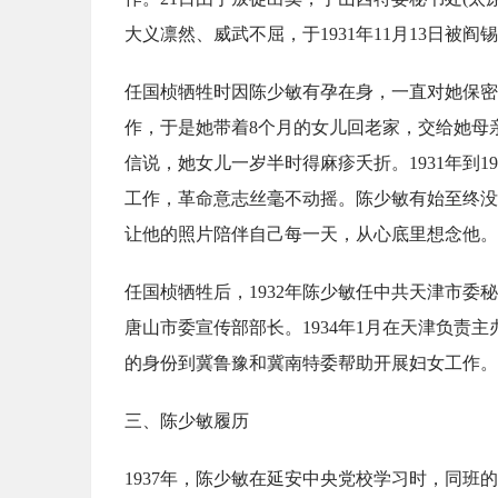
大义凛然、威武不屈，于1931年11月13日被阎
任国桢牺牲时因陈少敏有孕在身，一直对她保密
作，于是她带着8个月的女儿回老家，交给她母
信说，她女儿一岁半时得麻疹夭折。1931年到
工作，革命意志丝毫不动摇。陈少敏有始至终没
让他的照片陪伴自己每一天，从心底里想念他。
任国桢牺牲后，1932年陈少敏任中共天津市委秘
唐山市委宣传部部长。1934年1月在天津负责
的身份到冀鲁豫和冀南特委帮助开展妇女工作。1
三、陈少敏履历
1937年，陈少敏在延安中央党校学习时，同