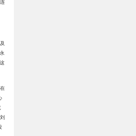
连
表及
永
这
在
心
就
刘
没