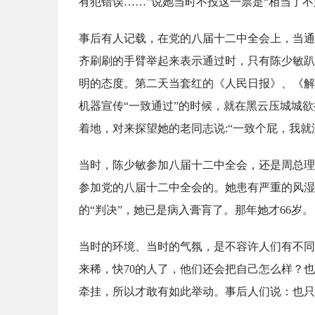
有犯错误……”说她当时不投这一票是“相当了
事后有人记载，在党的八届十二中全会上，当通
齐刷刷的手臂举起来表示通过时，只有陈少敏趴
明的态度。第二天当套红的《人民日报》、《解
机器宣传“一致通过”的时候，就在黑云压城城
着地，对来探望她的老同志说:“一致个屁，我就
当时，陈少敏参加八届十二中全会，还是周总理
参加党的八届十二中全会的。她患有严重的风湿
的“判决”，她已是病入膏肓了。那年她才66岁。
当时的环境、当时的气氛，是不容许人们有不同
来稀，快70的人了，他们还会把自己怎么样？
牵挂，所以才敢有如此举动。事后人们说：也只