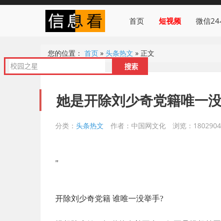
首页
短视频
微信2
您的位置：
首页
»
头条热文
»
正文
她是开除刘少奇党籍唯一
分类：
头条热文
作者：中国网文化
浏览：1802904
"
开除刘少奇党籍 谁唯一没举手?