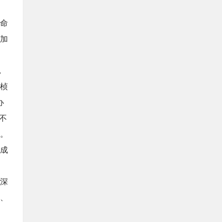
命
年加
，
桢
办
不
。
成
了深
、