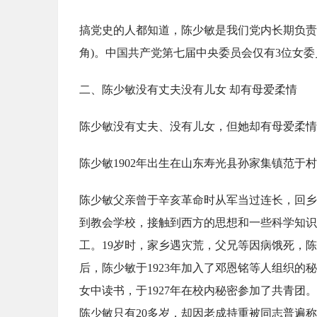
搞党史的人都知道，陈少敏是我们党内长期负责
角)。中国共产党第七届中央委员会仅有3位女
二、陈少敏没有丈夫没有儿女 却有母爱柔情
陈少敏没有丈夫、没有儿女，但她却有母爱柔情
陈少敏1902年出生在山东寿光县孙家集镇范于
陈少敏父亲曾于辛亥革命时从军当过连长，回乡
到教会学校，接触到西方的思想和一些科学知识
工。19岁时，家乡遇灾荒，父兄等因病饿死，陈
后，陈少敏于1923年加入了邓恩铭等人组织
女中读书，于1927年在校内秘密参加了共青团
陈少敏只有20多岁，却因老成持重被同志普遍称