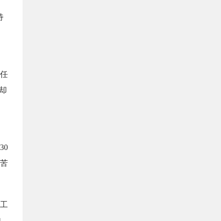
特
任
却
30
艰苦
西工
他