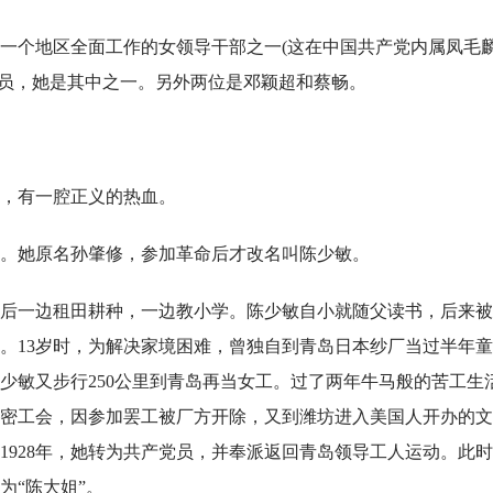
一个地区全面工作的女领导干部之一(这在中国共产党内属凤毛
委员，她是其中之一。另外两位是邓颖超和蔡畅。
，有一腔正义的热血。
村。她原名孙肇修，参加革命后才改名叫陈少敏。
后一边租田耕种，一边教小学。陈少敏自小就随父读书，后来被
。13岁时，为解决家境困难，曾独自到青岛日本纱厂当过半年童
少敏又步行250公里到青岛再当女工。过了两年牛马般的苦工生
的秘密工会，因参加罢工被厂方开除，又到潍坊进入美国人开办的
。1928年，她转为共产党员，并奉派返回青岛领导工人运动。此
为“陈大姐”。