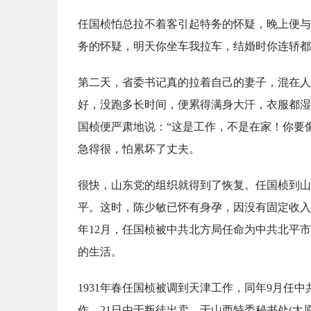
任国桢怕总拉不着客引起特务的怀疑，晚上便与
务的怀疑，明天你坐车我拉车，结婚时你连轿都
第二天，省委书记真的拉着自己的妻子，混在人
好，没跑多长时间，便累得满身大汗，衣服都湿
国桢便严肃地说：“这是工作，不是在家！你要
急得很，怕累坏了丈夫。
很快，山东党的组织就得到了恢复。任国桢到山
平。这时，陈少敏已怀有身孕，因没有固定收入
年12月，任国桢被中共北方局任命为中共北平
的生活。
1931年春任国桢被调到天津工作，同年9月任
作。21日由于叛徒出卖，于山西特委秘书处(太