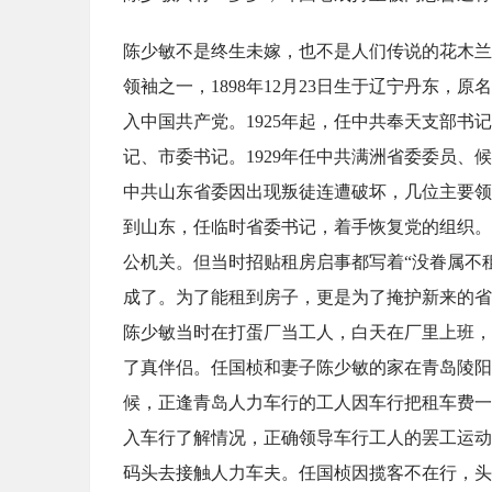
陈少敏不是终生未嫁，也不是人们传说的花木兰
领袖之一，1898年12月23日生于辽宁丹东，原
入中国共产党。1925年起，任中共奉天支部书
记、市委书记。1929年任中共满洲省委委员、
中共山东省委因出现叛徒连遭破坏，几位主要领
到山东，任临时省委书记，着手恢复党的组织。
公机关。但当时招贴租房启事都写着“没眷属不
成了。为了能租到房子，更是为了掩护新来的省
陈少敏当时在打蛋厂当工人，白天在厂里上班，
了真伴侣。任国桢和妻子陈少敏的家在青岛陵阳
候，正逢青岛人力车行的工人因车行把租车费一
入车行了解情况，正确领导车行工人的罢工运动
码头去接触人力车夫。任国桢因揽客不在行，头