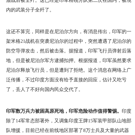
激战后被全歼。这已经是印军精锐分队第二次在国内，被境
内的武装分子全歼了。
这还不算完，同样是在尼泊尔方向，有消息传出，印军的一
架米格21战机在突袭尼泊尔的过程中，突然遭遇了尼泊尔的
防空导弹攻击，然后被击落。据报道，印军飞行员弹射后落
地，但是被尼泊尔军方逮捕扣押。根据报道，印军虽然要求
尼泊尔释放飞行员，但是遭到了拒绝。这个消息在网络上广
泛传播，不过印度方面没有给予直接的回应，估计又吃亏
了，丢人了不好向国内民众交代了。
印军数万兵力被困高原死地，印军危险动作值得警惕。
印度
除了14军常态部署外，又调集印度王牌15军装甲部队山地部
队增援，目前已经在前线地区部署了8万士兵及大量的武器