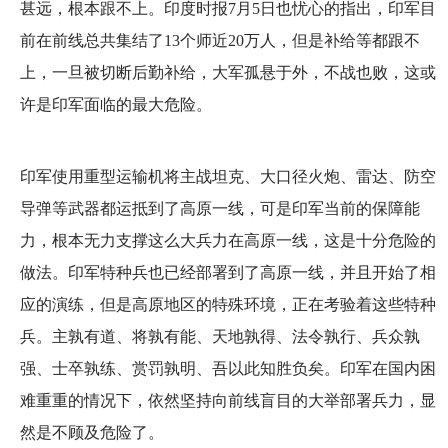
甚远，根本跟不上。印度时报7月5日也忧心的指出，印军目
前在前线总共集结了13个师近20万人，但是补给等都跟不
上，一旦被切断后勤补给，大军孤悬于外，不战也败，这或
许是印军面临的最大危险。
印军使用重型运输机将主战坦克、大口径火炮、雷达、防空
导弹等武器都运抵到了高原一线，可是印军当前的保障能
力，根本无力支撑这么大兵力在高原一线，这是十分危险的
做法。印军特种兵也已经部署到了高原一线，并且开始了相
应的演练，但是高原地区的特殊环境，正在考验着这些特种
兵。主孰有道、将孰有能、天地孰得、法令孰行、兵众孰
强、士卒孰练、赏罚孰明、吾以此知胜负矣。印军在国内困
难重重的情况下，依然坚持向前线盲目的大举部署兵力，显
然是不顾及危险了。