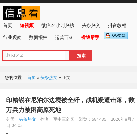
首页
短视频
微信24小时热榜
头条热文
抖音教程
行业观察
数据报告
运营百科
省钱帮手
您的位置：
首页
»
头条热文
»
正文
印精锐在尼泊尔边境被全歼，战机疑遭击落，数
万兵力被困高原死地
分类：
头条热文
作者：军中三剑客
浏览：581485
2026年8月7
日 04:03
"