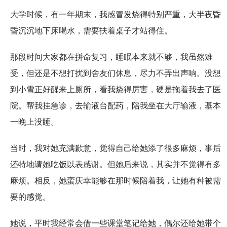
大学时候，有一年期末，我感冒发烧得特别严重，大半夜昏
昏沉沉地下床喝水，需要扶着桌子才站得住。
那段时间大家都在拼命复习，睡眠本来就不够，我虽然难
受，但还是不想打扰到舍友们休息，尽力不弄出声响。没想
到小雪正好醒来上厕所，看我烧得厉害，硬是拖着我去了医
院。帮我挂急诊，去输液台配药，陪我坐在大厅输液，基本
一晚上没睡。
当时，我对她充满歉意，觉得自己给她添了很多麻烦，事后
还特地请她吃饭以表感谢。但她后来说，其实并不觉得有多
麻烦。相反，她蛮庆幸能够在那时候陪着我，让她有种被需
要的感觉。
她说，平时我经常会借一些课堂笔记给她，偶尔还给她带个