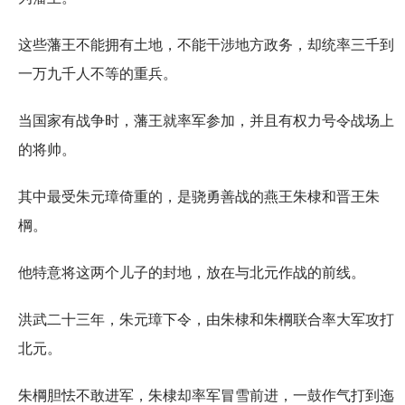
这些藩王不能拥有土地，不能干涉地方政务，却统率三千到
一万九千人不等的重兵。
当国家有战争时，藩王就率军参加，并且有权力号令战场上
的将帅。
其中最受朱元璋倚重的，是骁勇善战的燕王朱棣和晋王朱
棡。
他特意将这两个儿子的封地，放在与北元作战的前线。
洪武二十三年，朱元璋下令，由朱棣和朱棡联合率大军攻打
北元。
朱棡胆怯不敢进军，朱棣却率军冒雪前进，一鼓作气打到迤