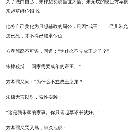
为了洗白自己，朱棣想劝说当世大儒、朱允炆的忠臣方孝孺
来起草继位诏书。
他将自己美化为只想辅政的周公，只因“成王”——侄儿朱允
炆已死，才不得已继承帝位。
方孝孺怒不可遏，问道：“为什么不立成王之子？”
朱棣狡辩：“国家需要成年的帝王。”
方孝孺又问：“为什么不立成王之弟？”
朱棣无言以对，索性耍赖：
“这是我朱家的家事。你只管起草诏书就好。”
方孝孺又哭又骂，坚决地说：