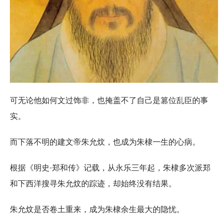
可无论他如何文过饰非，也掩盖不了自己是篡位乱臣的事
实。
而下落不明的建文帝朱允炆，也成为朱棣一生的心病。
根据《明史·郑和传》记载，从永乐三年起，朱棣多次派郑
和下西洋搜寻朱允炆的踪迹，却始终没有结果。
朱允炆是否卷土重来，成为朱棣余生最大的隐忧。