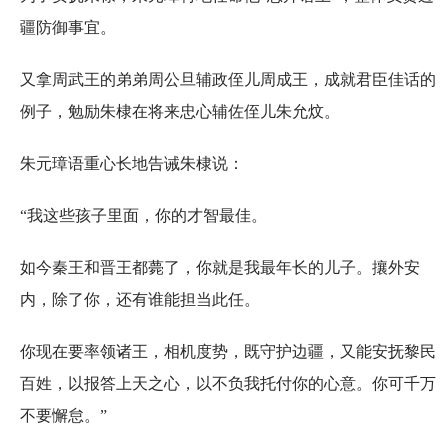
疆防御事宜。
又拿周武王的弟弟周公旦辅政侄儿周成王，成就君臣佳话的
例子，勉励朱棣在将来忠心辅佐侄儿朱允炆。
朱元璋语重心长地告诫朱棣说：
“我这些孩子里面，你的才智最佳。
如今秦王和晋王都薨了，你就是我最年长的儿子。攘外安
内，除了你，还有谁能担当此任。
你现在要率领诸王，相机度势，既守护边疆，又能安抚黎民
百姓，以报答上天之心，以不负我托付你的心意。你可千万
不要懈怠。”