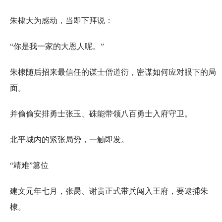
朱棣大为感动，当即下拜说：
“你是我一家的大恩人呢。”
朱棣随后招来最信任的谋士僧道衍，密谋如何应对眼下的局
面。
并偷偷安排勇士张玉、硃能带领八百勇士入府守卫。
北平城内的紧张局势，一触即发。
“靖难”篡位
建文元年七月，张昺、谢贵正式带兵闯入王府，要逮捕朱
棣。