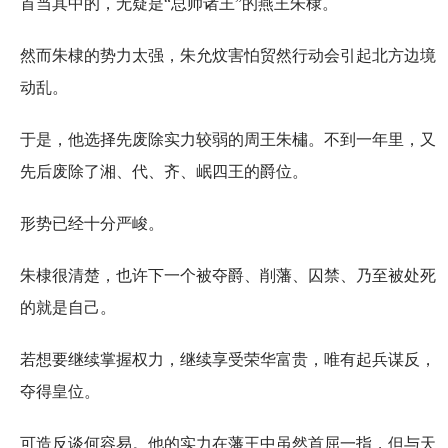
首当其中的，无疑是“总帅诸王”的燕王朱棣。
然而朱棣的势力太强，朱允炆害怕贸然行动会引起北方边境
动乱。
于是，他选择先废除实力较弱的周王朱橚。不到一年里，又
先后废除了湘、代、齐、岷四王的爵位。
形势已经十分严峻。
朱棣很清楚，也许下一个被夺爵、削藩、囚禁、乃至被处死
的就是自己。
若想要继续掌握权力，继续享受荣华富贵，唯有起兵谋反，
夺得皇位。
可造反谈何容易。他的实力在藩王中虽然首屈一指，但与天