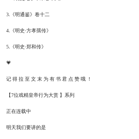
3.《明通鉴》卷十二
4.《明史·方孝孺传》
5.《明史·郑和传》
💗
记 得 拉 至 文 末 为 有 书 君 点 赞 哦 ！
【7位戏精皇帝行为大赏 】系列
正在连载中
明天我们要讲的是