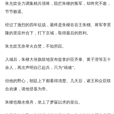
朱允炆全力调集精兵强将，阻拦朱棣的叛军，却终究不敌，
节节败退。
经过了激烈的四年征战，最终是朱棣在谷王朱橞、将军李景
隆的里应外合下，打下京城，取得最后的胜利。
朱允炆无奈举火自焚，不知所踪。
入城后，朱棣大张旗鼓地宣布捉拿奸臣齐泰、黄子澄等五十
余人，再次声明自己起兵，只为“靖难”。
但他的野心，朝廷上下都看得清楚。几天后，诸王和众臣联
合劝谏，请他登基为帝。
朱棣也顺水推舟，坐上了梦寐以求的皇位。