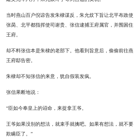
当时燕山百户倪谅告发朱棣谋反，朱允炆下旨让北平布政使
张昺、北平都指挥使司谢贵、张信逮捕王府属官，并围困住
王府。
却不料张信本是朱棣的老部下。他看到旨意后，偷偷前往燕
王府邸告密。
朱棣却不知张信的来意，犹自假装发疯。
张信果断地说：
“臣如今奉皇上的诏命，来捉拿王爷。
王爷如果没别的想法，就束手就擒吧。如果有想法，就不要
欺瞒臣了。”