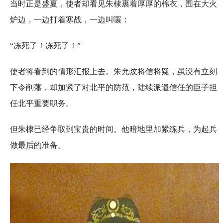
当时正是盛夏，使者却看见朱棣裹着厚厚的棉衣，围在大火
炉边，一边打着寒战，一边叫嚷：
“冻死了！冻死了！”
使者将看到的情形汇报上去。朱允炆将信将疑，虽没有立刻
下令削藩，却加紧了对北平的防范，陆续派遣信任的臣子担
任北平重要职务。
但朱棣已经争取到宝贵的时间。他暗地里加紧练兵，为起兵
做最后的准备。