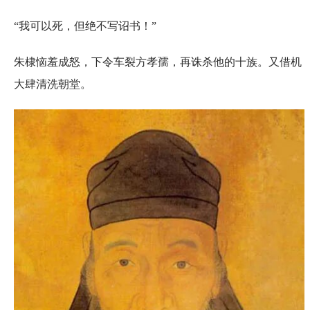
“我可以死，但绝不写诏书！”
朱棣恼羞成怒，下令车裂方孝孺，再诛杀他的十族。又借机
大肆清洗朝堂。