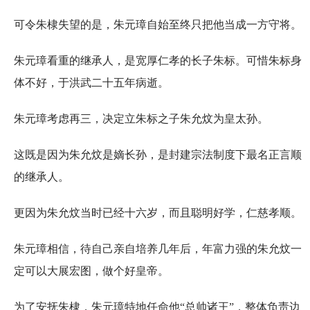
可令朱棣失望的是，朱元璋自始至终只把他当成一方守将。
朱元璋看重的继承人，是宽厚仁孝的长子朱标。可惜朱标身
体不好，于洪武二十五年病逝。
朱元璋考虑再三，决定立朱标之子朱允炆为皇太孙。
这既是因为朱允炆是嫡长孙，是封建宗法制度下最名正言顺
的继承人。
更因为朱允炆当时已经十六岁，而且聪明好学，仁慈孝顺。
朱元璋相信，待自己亲自培养几年后，年富力强的朱允炆一
定可以大展宏图，做个好皇帝。
为了安抚朱棣，朱元璋特地任命他“总帅诸王”，整体负责边