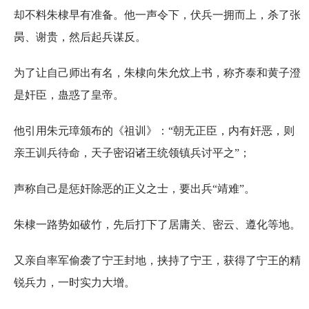
却不料朱棣早有准备。他一声令下，伏兵一拥而上，杀了张
昺、谢贵，然后起兵谋反。
为了让自己师出有名，朱棣向朱允炆上书，称齐泰和黄子澄
是奸臣，蛊惑了皇帝。
他引用朱元璋颁布的《祖训》：“朝无正臣，内有奸恶，则
亲王训兵待命，天子密诏诸王统领镇兵讨平之”；
声称自己是惩奸除恶的正义之士，要出兵“靖难”。
朱棣一路势如破竹，先后打下了居庸关、密云、遵化等地。
又亲自率军偷袭了宁王封地，挟持了宁王，获得了宁王的精
锐兵力，一时实力大增。