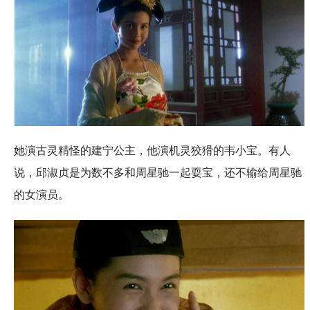
她演古灵精怪的建宁公主，他演机灵狡猾的韦小宝。有人
说，邱淑贞是为数不多和周星驰一起耍宝，还不输给周星驰
的女演员。