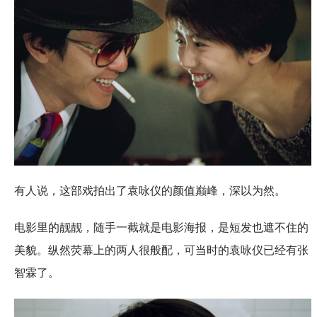
有人说，这部戏拍出了袁咏仪的颜值巅峰，深以为然。
电影里的靓靓，随手一截就是电影海报，是短发也遮不住的
美貌。纵然荧幕上的两人很般配，可当时的袁咏仪已经有张
智霖了。