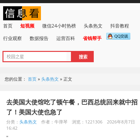
首页
短视频
微信24小时热榜
头条热文
抖音教程
行业观察
数据报告
运营百科
省钱帮手
您的位置：
首页
»
头条热文
»
正文
去美国大使馆吃了顿午餐，巴西总统回来就中招
了！美国大使也急了
分类：
头条热文
作者：牛弹琴
浏览：1221306
2026年8月7日
16:42
"