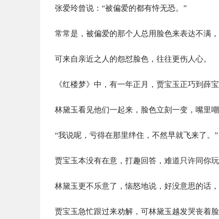
张爱玲曾说：“被偏爱的都有恃无恐。”
常常是，被偏爱的那个人总用脸色来表达不满，
可来自亲近之人的怨怼脸色，往往更伤人心。
《红楼梦》中，有一年正月，贾宝玉正巧到薛宝
林黛玉看见他们一起来，脸色立刻一变，嘴里嘲
“我说呢，亏得在那里绊住，不然早就飞来了。”
贾宝玉本没有在意，打趣回答，难道只许同你玩
林黛玉更不乐意了，恼怒地说，好没意思的话，
贾宝玉急忙跟过来劝解，可林黛玉越发哭丧着脸