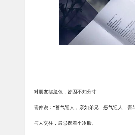
对朋友摆脸色，皆因不知分寸
管仲说：“善气迎人，亲如弟兄；恶气迎人，害
与人交往，最忌摆着个冷脸。