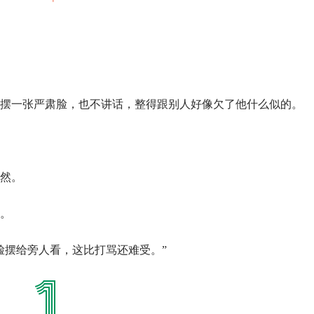
摆一张严肃脸，也不讲话，整得跟别人好像欠了他什么似的。
然。
。
脸摆给旁人看，这比打骂还难受。”