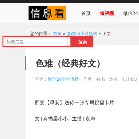
首页
短视频
微信2
您的位置：
首页
»
微信24小时热榜
»
正文
色难（经典好文）
分类：
微信24小时热榜
作者：有书
浏览：101493
回复【早安】送你一张专属祝福卡片
文 | 有书梁小小 · 主播 | 宸声