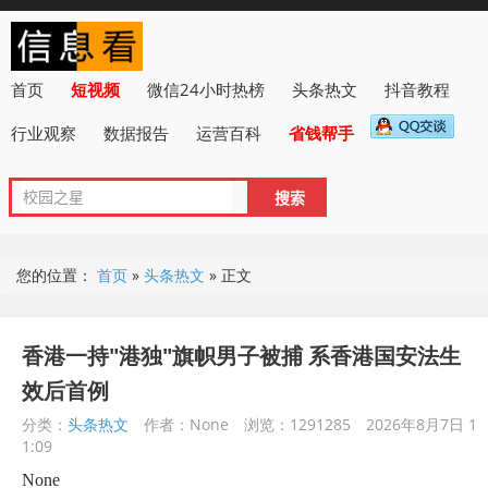
首页
短视频
微信24小时热榜
头条热文
抖音教程
行业观察
数据报告
运营百科
省钱帮手
您的位置：
首页
»
头条热文
»
正文
香港一持"港独"旗帜男子被捕 系香港国安法生
效后首例
分类：
头条热文
作者：None
浏览：1291285
2026年8月7日 1
1:09
None