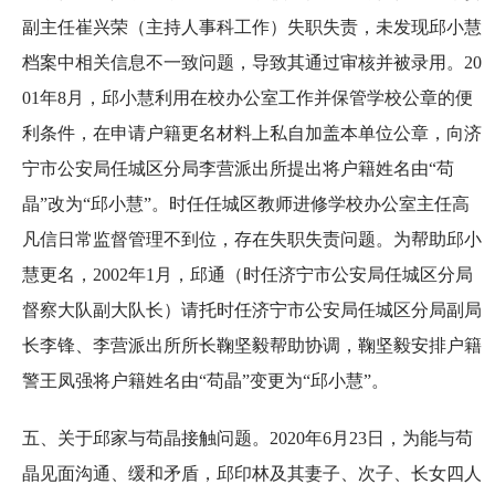
副主任崔兴荣（主持人事科工作）失职失责，未发现邱小慧
档案中相关信息不一致问题，导致其通过审核并被录用。20
01年8月，邱小慧利用在校办公室工作并保管学校公章的便
利条件，在申请户籍更名材料上私自加盖本单位公章，向济
宁市公安局任城区分局李营派出所提出将户籍姓名由“苟
晶”改为“邱小慧”。时任任城区教师进修学校办公室主任高
凡信日常监督管理不到位，存在失职失责问题。为帮助邱小
慧更名，2002年1月，邱通（时任济宁市公安局任城区分局
督察大队副大队长）请托时任济宁市公安局任城区分局副局
长李锋、李营派出所所长鞠坚毅帮助协调，鞠坚毅安排户籍
警王凤强将户籍姓名由“苟晶”变更为“邱小慧”。
五、关于邱家与苟晶接触问题。2020年6月23日，为能与苟
晶见面沟通、缓和矛盾，邱印林及其妻子、次子、长女四人