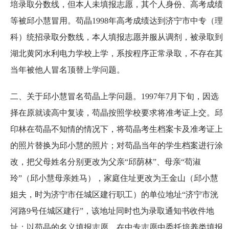
培录取分数线，但本人未填报志愿，其个人身份、高考成绩
等被邱小慧冒用。苟晶1998年高考成绩达到济宁市中专（理
科）统招录取分数线，本人填报志愿并服从调剂，被录取到
湖北黄冈水利电力学校上学，系按程序正常录取，不存在其
当年被他人冒名顶替上学问题。
二、关于邱小慧冒名苟晶上学问题。1997年7月下旬，因选
择在原就读高中复读，苟晶按照学校要求将准考证上交。邱
印林在苟晶不知情的情况下，将苟晶考生档案卡及准考证上
的照片替换为邱小慧的照片；对苟晶当年的学生档案进行涂
改，把父母姓名分别更改为父亲“邱荫林”、母亲“苟淑
玲”（邱小慧母亲姓马），家庭住址更改为王金山（邱小慧
姐夫，时为济宁市任城区建行职工）的单位地址“济宁市洸
河路9号任城区建行”，该地址同时也为录取通知书收件地
址；以苟晶的名义填报志愿，在中专志愿中委托培养类填报