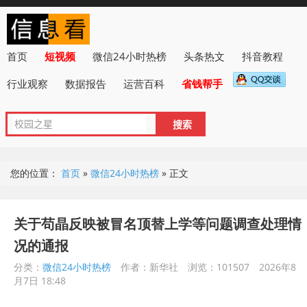
首页
短视频
微信24小时热榜
头条热文
抖音教程
行业观察
数据报告
运营百科
省钱帮手
您的位置：
首页
»
微信24小时热榜
»
正文
关于苟晶反映被冒名顶替上学等问题调查处理情
况的通报
分类：
微信24小时热榜
作者：新华社
浏览：101507
2026年8
月7日 18:48