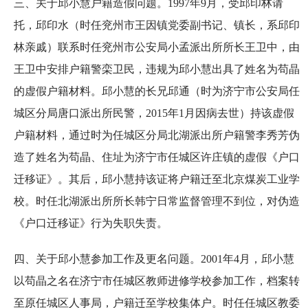
三、关于邱小慧户籍造假问题。1997年9月，受邱印林请
托，邱印水（时任兖州市王因镇党委副书记、镇长，系邱印
林亲戚）联系时任兖州市公安局小孟派出所所长王卫中，由
王卫中安排户籍警栾卫民，违规为邱小慧出具了姓名为苟晶
的虚假户籍材料。邱小慧的长兄邱通（时为济宁市公安局任
城区分局唐口派出所民警，2015年1月因病去世）持该虚假
户籍材料，通过时为任城区分局北湖派出所户籍警李秀芳伪
造了姓名为苟晶、住址为济宁市任城区许庄镇的虚假《户口
迁移证》。其后，邱小慧持该证将户籍迁至北京煤炭工业学
校。时任北湖派出所所长韩宁日常监督管理不到位，对伪造
《户口迁移证》行为失职失责。
四、关于邱小慧参加工作及更名问题。2001年4月，邱小慧
以苟晶之名在济宁市任城区教师进修学校参加工作，档案转
至原任城区人事局，户籍迁至学校集体户。时任任城区教委