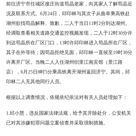
前往济宁市任城区接庄街道苟晶老家，向其家人了解苟晶近
况及联系方式。6月24日，邱印林与其次子从曲阜乘高铁赴
湖州欲找苟晶解释、致歉，二人于当日11时2分到达湖州。
经调取查看相关道路交通监控视频发现，二人于12时30分许
到达苟晶所在厂区门口，13时许邱印林进入苟晶所在厂区，
其子在外等待；因苟晶拒绝见面，邱印林一直候至19时30分
许离开厂区。当晚二人入住湖州织里江南宾馆（景江路
店），6月25日8时5分乘高铁离开湖州返回济宁。其间，邱
印林二人无其他同行人员。
根据以上调查情况，依规依纪依法对有关人员处理如下：
1.邱小慧，违反国家法律法规，给予其开除处分，公安机关
已对其涉嫌犯罪问题立案侦查并采取强制措施。