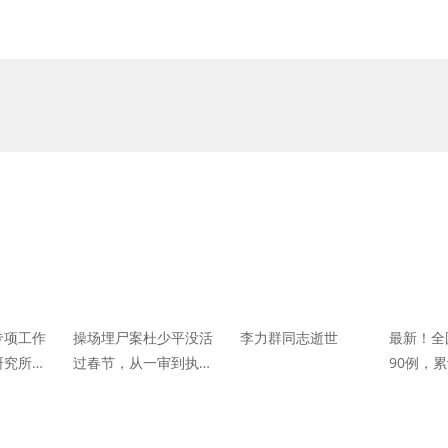
专项工作
操场埋尸案杜少平没活
李力群同志逝世
最新！全
研究所职
过春节，从一审到执行
90例，累
死刑仅35天，邓世平女
例
儿希望早日安葬父亲