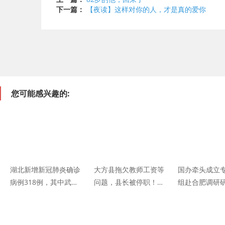
下一篇：
【夜读】这样对你的人，才是真的爱你
您可能感兴趣的:
湖北新增新冠肺炎确诊
大方县拖欠教师工资等
国办牵头成立
病例318例，其中武汉
问题，县长被停职！通
组赴合肥调研
市313例
报来了
工离职事件