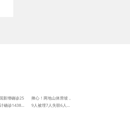
国新增确诊25
揪心！两地山体滑坡，
计确诊14380
9人被埋7人失联6人受
困