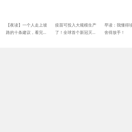
【夜读】一个人走上坡
疫苗可投入大规模生产
早读：我懂得
路的十条建议，看完豁
了！全球首个新冠灭活
舍得放手！
然开朗
疫苗生产车间通过生物
安全检查