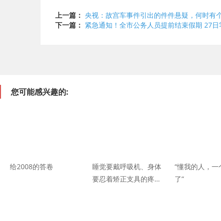
上一篇：
央视：故宫车事件引出的件件悬疑，何时有
下一篇：
紧急通知！全市公务人员提前结束假期 27
您可能感兴趣的:
给2008的答卷
睡觉要戴呼吸机、身体
“懂我的人，一
要忍着矫正支具的疼…
了”
高考662分的辽宁小伙
儿怎样与命运抗争？