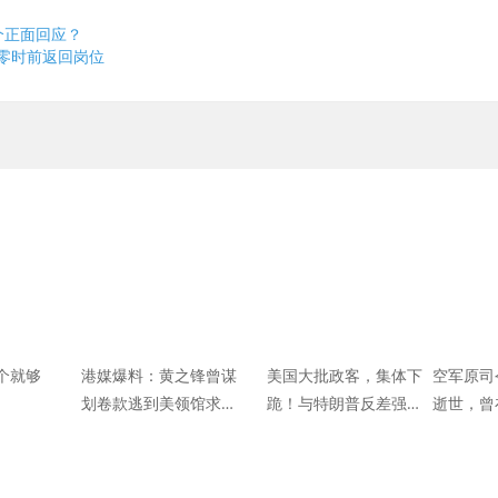
个正面回应？
日零时前返回岗位
个就够
港媒爆料：黄之锋曾谋
美国大批政客，集体下
空军原司
划卷款逃到美领馆求庇
跪！与特朗普反差强
逝世，曾
护
烈，总统选情正发生巨
击落击伤
变