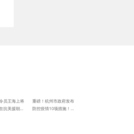
令员王海上将
重磅！杭州市政府发布
在抗美援朝时
防控疫情10项措施！全
9架敌机
市所有村庄、小区、单
位实行封闭式管理