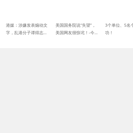
港媒：涉嫌发表煽动文
美国国务院说“失望”，
3个单位、5名
字，乱港分子谭得志被
美国网友很惊诧！-今日
功！
拘捕
头条-手机光明网