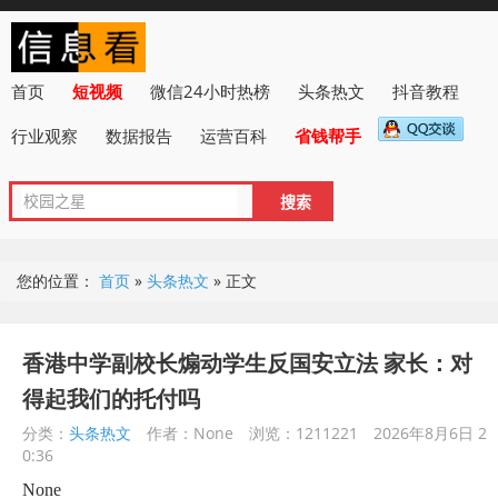
首页
短视频
微信24小时热榜
头条热文
抖音教程
行业观察
数据报告
运营百科
省钱帮手
您的位置：
首页
»
头条热文
»
正文
香港中学副校长煽动学生反国安立法 家长：对
得起我们的托付吗
分类：
头条热文
作者：None
浏览：1211221
2026年8月6日 2
0:36
None