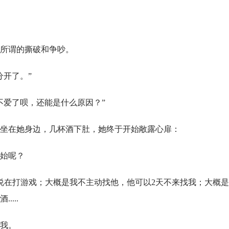
所谓的撕破和争吵。
分开了。”
不爱了呗，还能是什么原因？”
坐在她身边，几杯酒下肚，她终于开始敞露心扉：
始呢？
说在打游戏；大概是我不主动找他，他可以2天不来找我；大概
...
我。