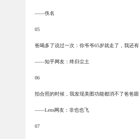
——佚名
05
爸喝多了说过一次：你爷爷65岁就走了，我还有
——知乎网友：终归尘土
06
拍合照的时候，我发现美图功能都消不了爸爸眼
——Lens网友：非也也飞
07