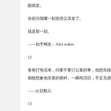
眼睛里。
你若问我哪一刻觉得父亲老了。
就是那一刻。
——知乎网友：Alex waker
12
爸爸打电话来，问要不要订公墓的事，他想先报
都能想象他笑着的模样。一瞬间泪目，手足无措
——@启鹅儿
13