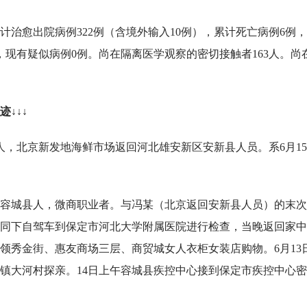
累计治愈出院病例322例（含境外输入10例），累计死亡病例6例
例，现有疑似病例0例。尚在隔离医学观察的密切接触者163人。尚
↓↓↓
人，北京新发地海鲜市场返回河北雄安新区安新县人员。系6月1
区容城县人，微商职业者。与冯某（北京返回安新县人员）的末
的陪同下自驾车到保定市河北大学附属医院进行检查，当晚返回家
车到领秀金街、惠友商场三层、商贸城女人衣柜女装店购物。6月13
镇大河村探亲。14日上午容城县疾控中心接到保定市疾控中心