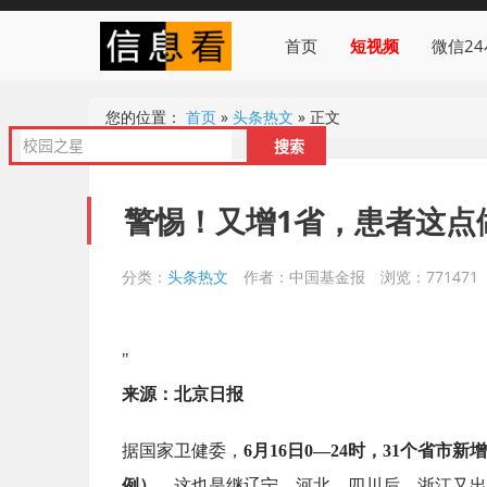
首页
短视频
微信2
您的位置：
首页
»
头条热文
»
正文
警惕！又增1省，患者这点
分类：
头条热文
作者：中国基金报
浏览：771471
"
来源：北京日报
据国家卫健委，
6月16日0—24时，31个省市
例）。
这也是继辽宁、河北、四川后，浙江又出