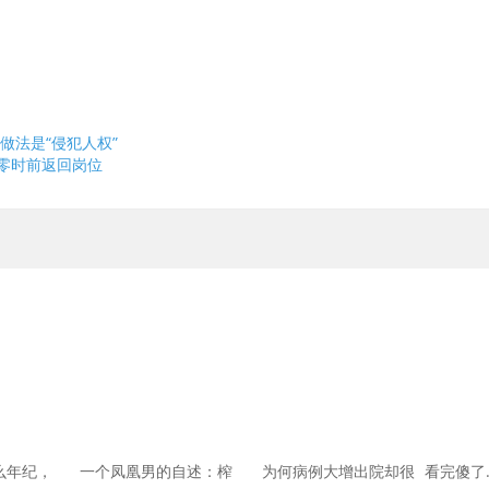
做法是“侵犯人权”
日零时前返回岗位
什么年纪，
一个凤凰男的自述：榨
为何病例大增出院却很
看完傻了