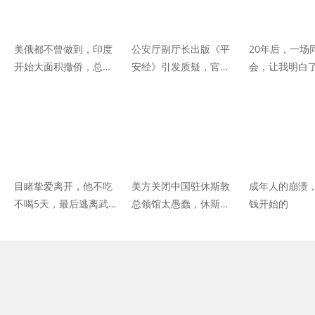
美俄都不曾做到，印度
公安厅副厅长出版《平
20年后，一场
开始大面积撤侨，总人
安经》引发质疑，官方
会，让我明白了
数达到30万人
回应：已成立调查组
生真相
目睹挚爱离开，他不吃
美方关闭中国驻休斯敦
成年人的崩溃
不喝5天，最后逃离武
总领馆太愚蠢，休斯敦
钱开始的
汉：“你走后，我再也没
人都看不下去了
有家”