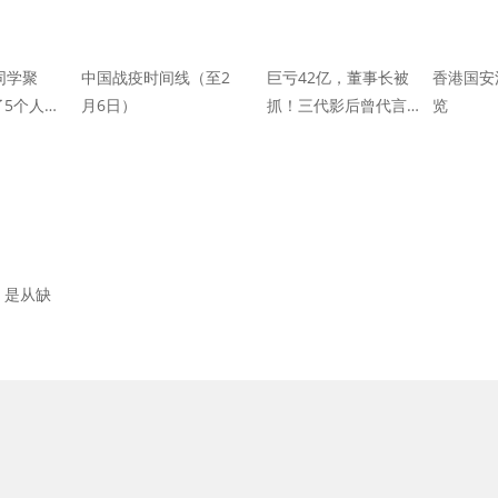
同学聚
中国战疫时间线（至2
巨亏42亿，董事长被
香港国安
5个人
月6日）
抓！三代影后曾代言，
览
许多人都爱喝…
，是从缺