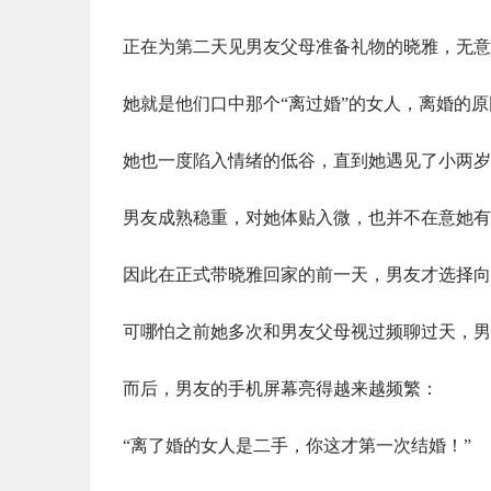
正在为第二天见男友父母准备礼物的晓雅，无意
她就是他们口中那个“离过婚”的女人，离婚的
她也一度陷入情绪的低谷，直到她遇见了小两岁
男友成熟稳重，对她体贴入微，也并不在意她有
因此在正式带晓雅回家的前一天，男友才选择向
可哪怕之前她多次和男友父母视过频聊过天，男
而后，男友的手机屏幕亮得越来越频繁：
“离了婚的女人是二手，你这才第一次结婚！”