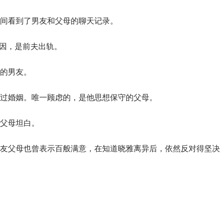
间看到了男友和父母的聊天记录。
原因，是前夫出轨。
的男友。
过婚姻。唯一顾虑的，是他思想保守的父母。
父母坦白。
友父母也曾表示百般满意，在知道晓雅离异后，依然反对得坚决