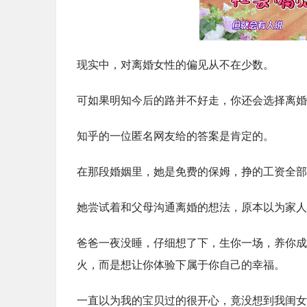
现实中，对离婚女性的偏见从不在少数。
可如果明知今后的路并不好走，你还会选择离婚
知乎的一位匿名网友给的答案是肯定的。
在那段婚姻里，她是免费的保姆，挣的工资全部
她尝试着和父母沟通离婚的想法，原本以为家人
爸爸一夜没睡，仔细想了下，生你一场，养你成
火，而是想让你体验下属于你自己的幸福。
一直以为我的宝贝过的很开心，竟没想到我闺女