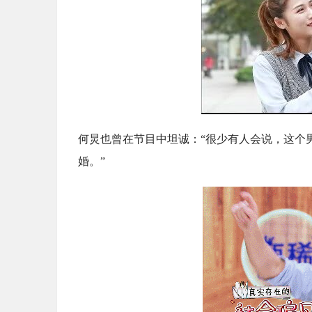
何炅也曾在节目中坦诚：“很少有人会说，这个
婚。”