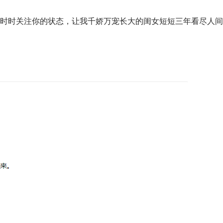
时时关注你的状态，让我千娇万宠长大的闺女短短三年看尽人间