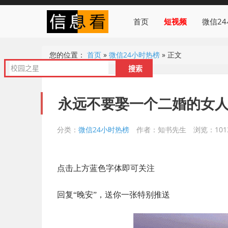
首页
短视频
微信2
您的位置：
首页
»
微信24小时热榜
»
正文
永远不要娶一个二婚的女
分类：
微信24小时热榜
作者：知书先生
浏览：101
点击上方蓝色字体即可关注
回复“晚安”，送你一张特别推送