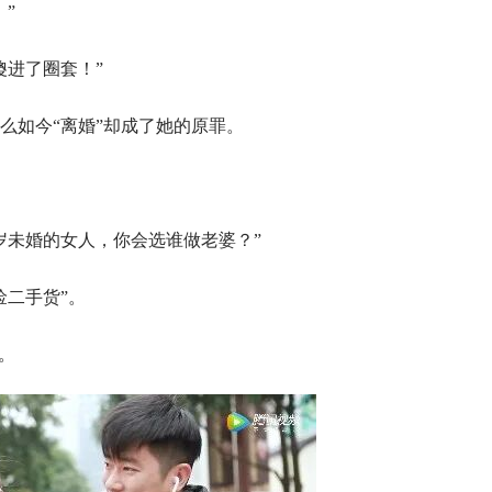
”
傻进了圈套！”
么如今“离婚”却成了她的原罪。
5岁未婚的女人，你会选谁做老婆？”
捡二手货”。
。