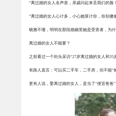
“离过婚的女人名声差，亲戚问起来丢我们的脸！
“离过婚的女人心计多，小心她算计你，你别傻
晓雅不懂，明明在那段婚姻里她是受害者，为什
离过婚的女人不能要？
之前看过一个街头采访“27岁离过婚的女人和3
有路人直言：可以买二手车，二手房，但不能“
更有人说，娶离过婚的女人，是当了“便宜爸爸”