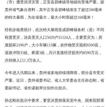
（市）遭受洪涝灾害，正安县碧峰镇等地镇街受淹严重。据
贵州省气象台资料，其中正安县碧峰镇发生了超过260毫米
的特大暴雨，为全省最大，最大小时雨超过160毫米！
经初步核查统计，此次特大暴雨造成碧峰镇各村（居）不同
程度受灾，涉及受灾人口5029户21124人，主要受灾为：房
屋损坏2190户，大小车辆115辆，农作物受灾面积6500亩，
道路冲毁35处、桥梁3处，共计直接经济损失约8590万元，
共转移人口1.3万余人。
今年进入汛期以来，贵州省多地持续强降雨，部分县市受灾
严重。近日，贵州省委书记、省人大常委会主任孙志刚，省
委副书记、省长谌贻琴分别作出批示。
孙志刚在批示中要求，要坚决贯彻落实党中央、国务院部署