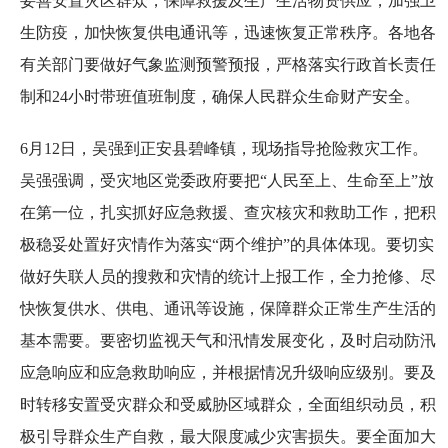
妥善安置灾区群众，保障救援及生产生活物资供应，加强卫
生防疫，加快恢复供电通讯等，迅速恢复正常秩序。各地各
有关部门要做好气象监测预警预报，严格落实行政首长责任
制和24小时带班值班制度，确保人民群众生命财产安全。
6月12日，吴强到正安县碧峰镇，现场指导抢险救灾工作。
吴强强调，受灾地区党委政府要把“人民至上、生命至上”放
在第一位，扎实抓好应急救援、查灾核灾和救助工作，把积
极稳妥处置好灾情作为落实“两个维护”的具体体现。要切实
做好失联人员的搜救和灾情的统计上报工作，全力抢修、尽
快恢复供水、供电、通讯等设施，保障群众正常生产生活的
基本需要。要密切监视天气和汛情发展变化，及时启动防汛
应急响应和应急救助响应，并根据情况升级响应级别。要及
时转移安置受灾群众和受威胁区域群众，全面组织动员，积
极引导群众生产自救，最大限度减少灾害损失。要全面加大