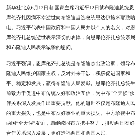
新华社北京6月12日电 国家主席习近平12日就布隆迪总统恩
库伦齐扎因病不幸逝世向布隆迪当选总统恩达伊施米耶致唁
电。习近平代表中国政府和中国人民并以个人的名义，对恩
库伦齐扎总统逝世表示深切的哀悼，向恩库伦齐扎总统亲属
和布隆迪人民表示诚挚的慰问。
习近平强调，恩库伦齐扎总统是布隆迪杰出政治家，领导布
隆迪人民维护国家主权，反对外来干涉，积极促进国家和
平、稳定和发展，赢得布隆迪人民爱戴。恩库伦齐扎总统生
前致力于促进中布传统友好和政治互信，为中布“全天候”伙
伴关系深入发展作出重要贡献。他的逝世不仅是布隆迪人民
的重大损失，也是中布友好事业的重大损失。中方珍视中布
两国“全天候”友谊，愿继续同布方携手努力，推动两国友好
合作关系深入发展，更好造福两国和两国人民。