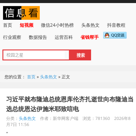
首页
短视频
微信24小时热榜
头条热文
抖音教程
行业观察
数据报告
运营百科
省钱帮手
您的位置：
首页
»
头条热文
»
正文
习近平就布隆迪总统恩库伦齐扎逝世向布隆迪当
选总统恩达伊施米耶致唁电
分类：
头条热文
作者：新华网客户端
浏览：781360
2026年8
月7日 11:56
"