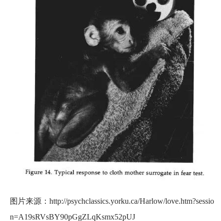
图片来源：http://psychclassics.yorku.ca/Harlow/love.htm?sessio
n=A19sRVsBY90pGgZLqKsmx52pUJ