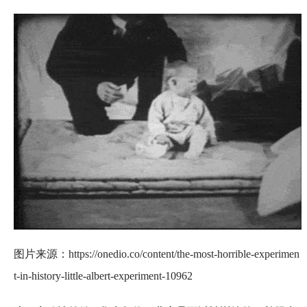
图片来源：https://onedio.co/content/the-most-horrible-experimen
t-in-history-little-albert-experiment-10962