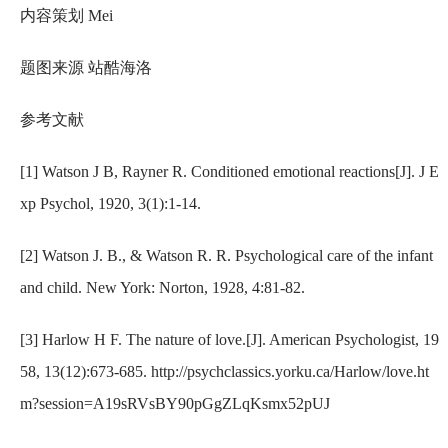
内容策划 Mei
题图来源 站酷海洛
参考文献
[1] Watson J B, Rayner R. Conditioned emotional reactions[J]. J E
xp Psychol, 1920, 3(1):1-14.
[2] Watson J. B., & Watson R. R. Psychological care of the infant
and child. New York: Norton, 1928, 4:81-82.
[3] Harlow H F. The nature of love.[J]. American Psychologist, 19
58, 13(12):673-685. http://psychclassics.yorku.ca/Harlow/love.ht
m?session=A19sRVsBY90pGgZLqKsmx52pUJ