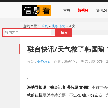
首页
短视频
微信2
您的位置：
首页
»
头条热文
»
正文
驻台快讯/天气救了韩国瑜
分类：
头条热文
作者：海峡导报
浏览：951379
"
海峡导报讯（驻台记者 洪伟晟 文/图）
高雄市长
就前往投票所等待投票。不过在9点50分左右