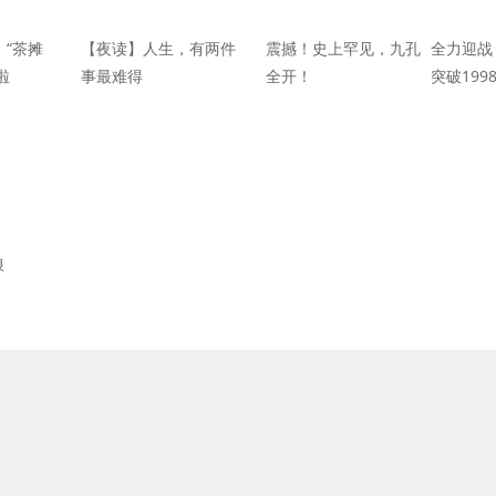
！“茶摊
【夜读】人生，有两件
震撼！史上罕见，九孔
全力迎战
啦
事最难得
全开！
突破19
浪