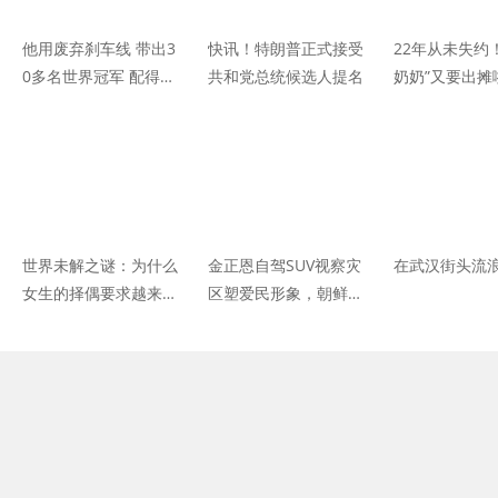
他用废弃刹车线 带出3
快讯！特朗普正式接受
22年从未失约
0多名世界冠军 配得上
共和党总统候选人提名
奶奶”又要出摊
拍一部励志大片
世界未解之谜：为什么
金正恩自驾SUV视察灾
在武汉街头流
女生的择偶要求越来越
区塑爱民形象，朝鲜面
低？？？
临洪涝、疫情、制裁三
重挑战