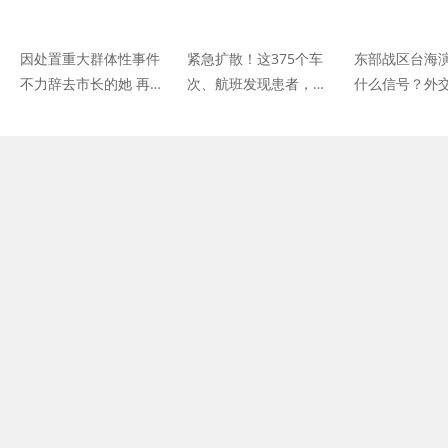
因处置重大群体性事件
紧急扩散！这375个车
东部战区台海
不力辞去市长的她 再有
次、航班发现患者，急
什么信号？外
新职
寻同行人！