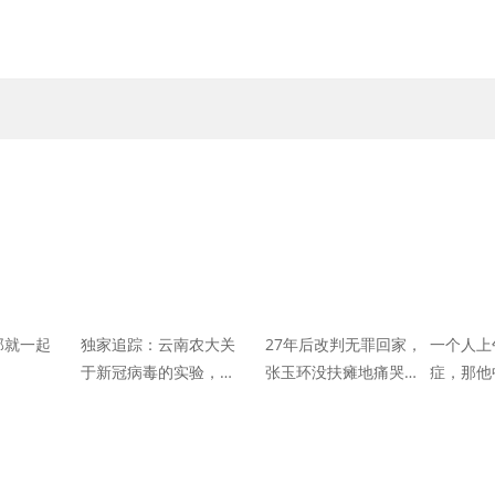
那就一起
独家追踪：云南农大关
27年后改判无罪回家，
一个人上
于新冠病毒的实验，为
张玉环没扶瘫地痛哭的
症，那他
何偏偏是茶叶？
前妻，儿子狠推了他一
把：“我见不得母亲受半
点委屈”