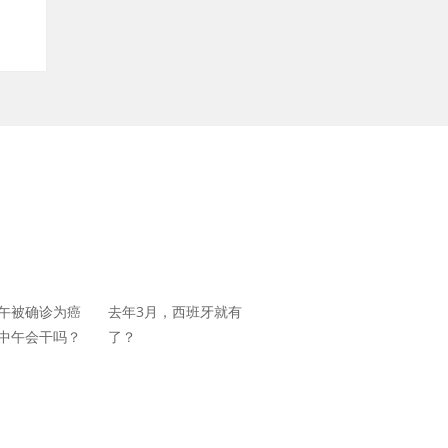
午被确诊为癌
去年3月，西班牙就有
中午会干吗？
了？