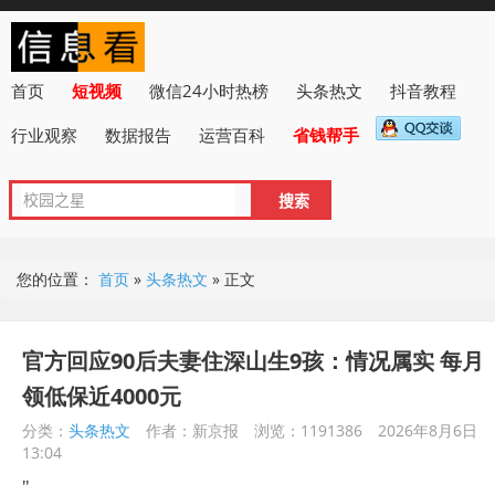
首页
短视频
微信24小时热榜
头条热文
抖音教程
行业观察
数据报告
运营百科
省钱帮手
您的位置：
首页
»
头条热文
»
正文
官方回应90后夫妻住深山生9孩：情况属实 每月
领低保近4000元
分类：
头条热文
作者：新京报
浏览：1191386
2026年8月6日
13:04
"