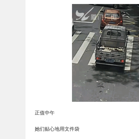
正值中午
她们贴心地用文件袋