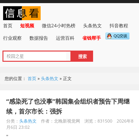
首页
短视频
微信24小时热榜
头条热文
抖音教程
行业观察
数据报告
运营百科
省钱帮手
您的位置：
首页
»
头条热文
»
正文
“感染死了也没事”韩国集会组织者预告下周继
续，首尔市长：强拆
分类：
头条热文
作者：北晚新视觉网
浏览：831500
2026年8
月6日 23:02
"