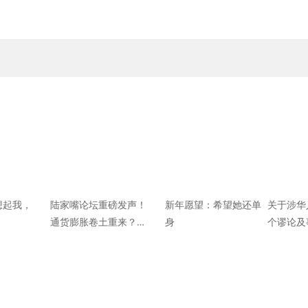
想起我，
陆家嘴论坛重磅发声！
新年愿望：希望她还单
关于涉华
通货膨胀卷土重来？楼
身
个谬论及
市两大信号即将改变“传
统”买房思路｜幸福热议