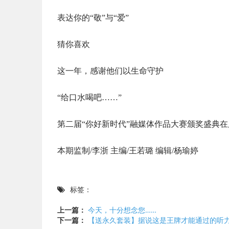
表达你的“敬”与“爱”
猜你喜欢
这一年，感谢他们以生命守护
“给口水喝吧……”
第二届“你好新时代”融媒体作品大赛颁奖盛典
本期监制/李浙 主编/王若璐 编辑/杨瑜婷
标签：
上一篇：
今天，十分想念您……
下一篇：
【送永久套装】据说这是王牌才能通过的听