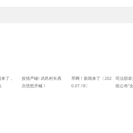
回来了，
疫情严峻! 武邑村长再
早啊！新闻来了〔202
司法部牵
他
次愤怒开喊！
0.07.18〕
组公布“
件”调查