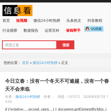
首页
短视频
微信24小时热榜
头条热文
抖音教程
行业观察
数据报告
运营百科
省钱帮手
您的位置：
首页
»
微信24小时热榜
»
正文
今日立春：没有一个冬天不可逾越，没有一个春
天不会来临
分类：
微信24小时热榜
作者：
浏览：101572
2026年8月7日 1
3:50
if (!window.__second_open__) { document.getElementById(js_i